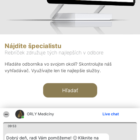
Nájdite špecialistu
Rebríček združuje tých najlepších v odbore
Hľadáte odborníka vo svojom okolí? Skontrolujte náš
vyhľadávač. Využívajte len tie najlepšie služby.
Hľadať
ORLY Medicíny
Live chat
09:53
Organizátor hodnotenia
Hodnotenie
Kontakt
Dobrý deň, radi Vám pomôžeme! 🙂 Kliknite na