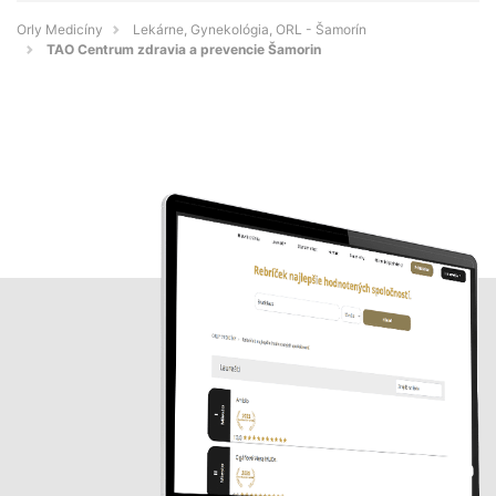
Orly Medicíny
Lekárne, Gynekológia, ORL - Šamorín
TAO Centrum zdravia a prevencie Šamorin