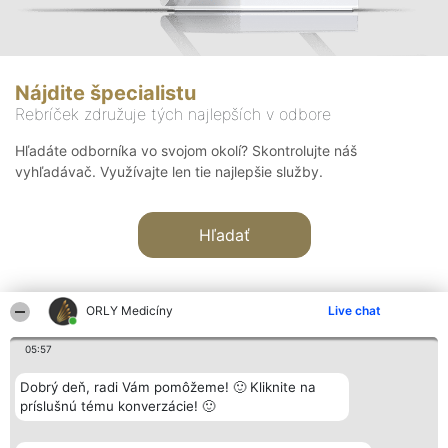
Nájdite špecialistu
Rebríček združuje tých najlepších v odbore
Hľadáte odborníka vo svojom okolí? Skontrolujte náš
vyhľadávač. Využívajte len tie najlepšie služby.
Hľadať
ORLY Medicíny
Live chat
05:57
Organizátor hodnotenia
Hodnotenie
Kontakt
Dobrý deň, radi Vám pomôžeme! 🙂 Kliknite na
Bright Side Solutions sp. z o.
Laureáti
Kontakt
príslušnú tému konverzácie! 🙂
o. sp. k.
Lista
ul. Ruska 22
wszystkich
Wrocław 50-079
Laureatów