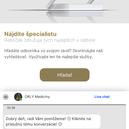
Nájdite špecialistu
Rebríček združuje tých najlepších v odbore
Hľadáte odborníka vo svojom okolí? Skontrolujte náš
vyhľadávač. Využívajte len tie najlepšie služby.
Hľadať
ORLY Medicíny
Live chat
02:39
Organizátor hodnotenia
Hodnotenie
Kontakt
Dobrý deň, radi Vám pomôžeme! 🙂 Kliknite na
Bright Side Solutions sp. z o.
Laureáti
Kontakt
príslušnú tému konverzácie! 🙂
o. sp. k.
Lista