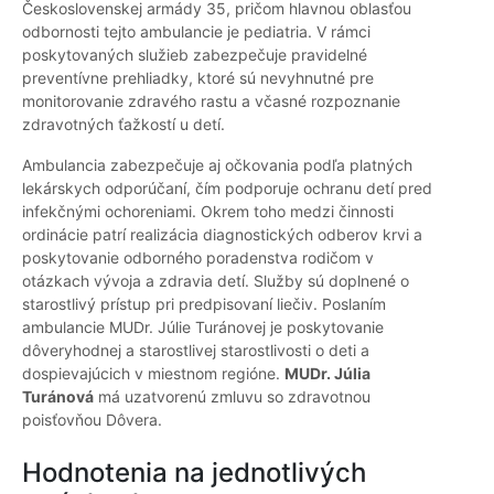
Československej armády 35, pričom hlavnou oblasťou
odbornosti tejto ambulancie je pediatria. V rámci
poskytovaných služieb zabezpečuje pravidelné
preventívne prehliadky, ktoré sú nevyhnutné pre
monitorovanie zdravého rastu a včasné rozpoznanie
zdravotných ťažkostí u detí.
Ambulancia zabezpečuje aj očkovania podľa platných
lekárskych odporúčaní, čím podporuje ochranu detí pred
infekčnými ochoreniami. Okrem toho medzi činnosti
ordinácie patrí realizácia diagnostických odberov krvi a
poskytovanie odborného poradenstva rodičom v
otázkach vývoja a zdravia detí. Služby sú doplnené o
starostlivý prístup pri predpisovaní liečiv. Poslaním
ambulancie MUDr. Júlie Turánovej je poskytovanie
dôveryhodnej a starostlivej starostlivosti o deti a
dospievajúcich v miestnom regióne.
MUDr. Júlia
Turánová
má uzatvorenú zmluvu so zdravotnou
poisťovňou Dôvera.
Hodnotenia na jednotlivých