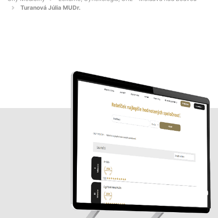
Turanová Júlia MUDr.