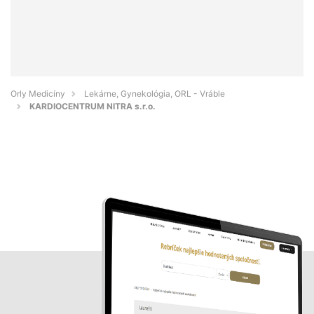
Orly Medicíny
Lekárne, Gynekológia, ORL - Vráble
KARDIOCENTRUM NITRA s.r.o.