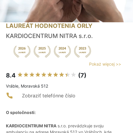
LAUREÁT HODNOTENIA ORLY
KARDIOCENTRUM NITRA s.r.o.
Pokaż więcej >>
8.4
(7)
Vráble, Moravská 512
Zobraziť telefónne číslo
O spoločnosti:
KARDIOCENTRUM NITRA
s.r.o. prevádzkuje svoju
ambulanciu na adrese Moravská 512 vo Vrábľoch, kde