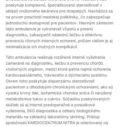
poskytuje komplexnú, špecializovanú starostlivosť v
oblasti vnútorného lekárstva pre dospelých. Nachádza sa
na prvom poschodí mestskej polikliniky, čo zabezpečuje
jednoduchú dostupnosť pre pacientov. Hlavným zámerom
tejto ambulancie je vykonávať včasnú a presnú
diagnostiku, zabezpečiť následnú liečbu a efektívnu
prevenciu rôznych interných ochorení, pričom cieľom je aj
minimalizácia ich možných komplikácií.
Táto ambulancia realizuje rozšírené interné vyšetrenia
zamerané na diagnostiku, liečbu a prevenciu chorôb
vnútorných orgánov, medzi ktoré patria najmä ochorenia
kardiovaskulárneho, tráviaceho a dýchacieho systému.
Okrem toho poskytuje dispenzárnu starostlivosť
pacientom s dlhodobými chronickými ochoreniami, ako sú
vysoký krvný tlak, ischemická choroba srdca či narušený
metabolizmus tukov a cukrov. Súčasťou poskytovaných
služieb sú aj interné predoperačné a posudkové
vyšetrenia, EKG diagnostika a odbery biologického
materiálu na základný laboratórny skríning. Prístup
spoločnosti KARDIOCENTRUM NITRA je orientovaný na