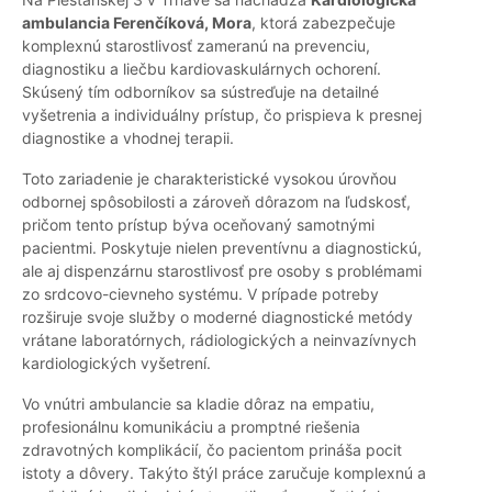
ambulancia Ferenčíková, Mora
, ktorá zabezpečuje
komplexnú starostlivosť zameranú na prevenciu,
diagnostiku a liečbu kardiovaskulárnych ochorení.
Skúsený tím odborníkov sa sústreďuje na detailné
vyšetrenia a individuálny prístup, čo prispieva k presnej
diagnostike a vhodnej terapii.
Toto zariadenie je charakteristické vysokou úrovňou
odbornej spôsobilosti a zároveň dôrazom na ľudskosť,
pričom tento prístup býva oceňovaný samotnými
pacientmi. Poskytuje nielen preventívnu a diagnostickú,
ale aj dispenzárnu starostlivosť pre osoby s problémami
zo srdcovo-cievneho systému. V prípade potreby
rozširuje svoje služby o moderné diagnostické metódy
vrátane laboratórnych, rádiologických a neinvazívnych
kardiologických vyšetrení.
Vo vnútri ambulancie sa kladie dôraz na empatiu,
profesionálnu komunikáciu a promptné riešenia
zdravotných komplikácií, čo pacientom prináša pocit
istoty a dôvery. Takýto štýl práce zaručuje komplexnú a