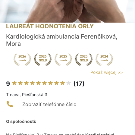
LAUREÁT HODNOTENIA ORLY
Kardiologická ambulancia Ferenčíková,
Mora
Pokaż więcej >>
9
(17)
Trnava, Piešťanská 3
Zobraziť telefónne číslo
O spoločnosti:
Na Piešťanskej 3 v Trnave sa nachádza
Kardiologická