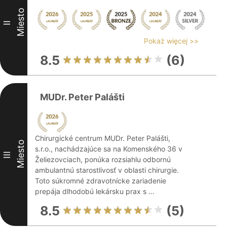
Miesto
II
Pokaż więcej >>
8.5
(6)
MUDr. Peter Palášti
Chirurgické centrum MUDr. Peter Palášti,
Miesto
s.r.o., nachádzajúce sa na Komenského 36 v
III
Želiezovciach, ponúka rozsiahlu odbornú
ambulantnú starostlivosť v oblasti chirurgie.
Toto súkromné zdravotnícke zariadenie
prepája dlhodobú lekársku prax s ...
8.5
(5)