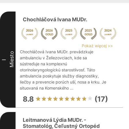
Chochláčová Ivana MUDr.
Pokaż więcej >>
Chochláčová Ivana MUDr. prevádzkuje
Miesto
ambulanciu v Želiezovciach, kde sa
I
sústreďuje na komplexnú
otorinolaryngologickú starostlivosť. Táto
ambulancia poskytuje služby diagnostiky,
liečby a prevencie porúch uší, nosa a krku. Je
situovaná na Komenského ...
8.8
(17)
Leitmanová Lýdia MUDr. -
Stomatológ, Čeľustný Ortopéd