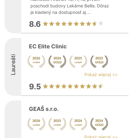
poschodí budovy Lekárne Bellis. Dôraz
je kladený na dostupnosť aj ...
8.6
EC Elite Clinic
Laureáti
Pokaż więcej >>
9.5
GEAŠ s.r.o.
Pokaż więcej >>