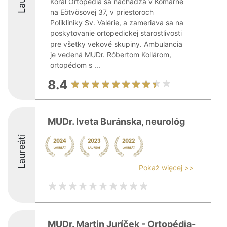
Korál Ortopédia sa nachádza v Komárne
na Eötvösovej 37, v priestoroch
Polikliniky Sv. Valérie, a zameriava sa na
poskytovanie ortopedickej starostlivosti
pre všetky vekové skupiny. Ambulancia
je vedená MUDr. Róbertom Kollárom,
ortopédom s ...
8.4
MUDr. Iveta Buránska, neurológ
Laureáti
Pokaż więcej >>
MUDr. Martin Juríček - Ortopédia-