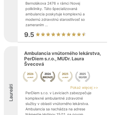
Bernolákova 2476 v rámci Novej
polikliniky. Táto špecializovaná
ambulancia poskytuje komplexnú a
modernú zdravotnú starostlivosť so
zameraním ...
9.5
Ambulancia vnútorného lekárstva,
PerDiem s.r.o., MUDr. Laura
Švecová
Laureáti
Pokaż więcej >>
PerDiem s.r.o. v Leviciach zabezpečuje
komplexné ambulantné zdravotné
služby v oblasti vnútorného lekárstva.
Ambulancia sa nachádza na adrese
Námestie Hrdinov 15/11, na prvom