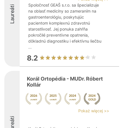
Spoločnosť GEAŠ s.r.o. sa špecializuje
Laureáti
na oblasť medicíny so zameraním na
gastroenterológiu, poskytujúc
pacientom komplexnú zdravotnú
starostlivosť. Jej ponuka zahŕňa
pokročilé preventívne opatrenia,
dôkladnú diagnostiku i efektívnu liečbu
...
8.2
Korál Ortopédia - MUDr. Róbert
Kollár
Pokaż więcej >>
Laureáti