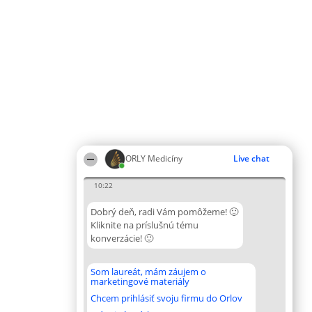
ORLY Medicíny
Live chat
10:22
Dobrý deň, radi Vám pomôžeme! 🙂
Kliknite na príslušnú tému
konverzácie! 🙂
Som laureát, mám záujem o
marketingové materiály
Chcem prihlásiť svoju firmu do Orlov