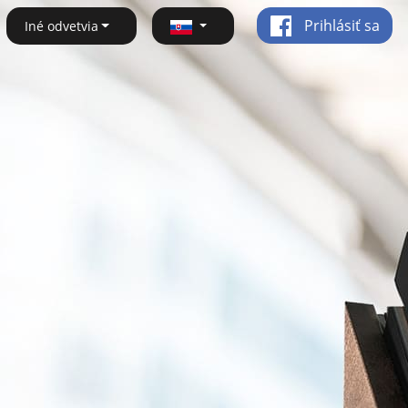
Prihlásiť sa
Iné odvetvia