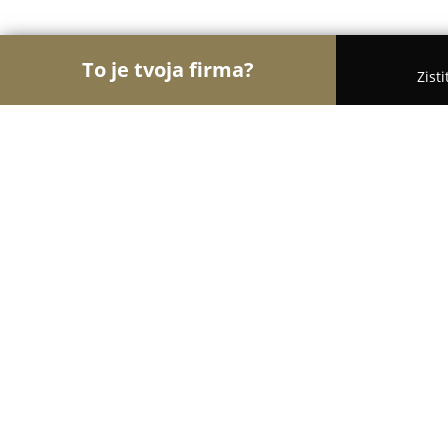
To je tvoja firma?
Zist
Orly Medicíny
Lekárne, Gynekológia, ORL - Želie
MUDr. Peter Palášti
8.5
(5)
Želiezovce, Komenského 36
Zobraziť telefónne číslo