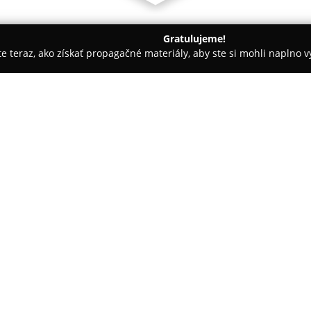
Gratulujeme!
ite teraz, ako získať propagačné materiály, aby ste si mohli naplno 
zovce
MUDr. Peter Palášti
O spoločnosti:
Chirurgické centrum
MUDr. Pet
Komenského 36 v Želiezovciac
starostlivosť v oblasti chirurg
dlhodobú lekársku prax s aktu
môže zabezpečiť spoľahlivú dia
chirurgických problémov. Okrem
ambulancii kladie dôraz aj na 
Pacienti tu nájdu procedúry ako