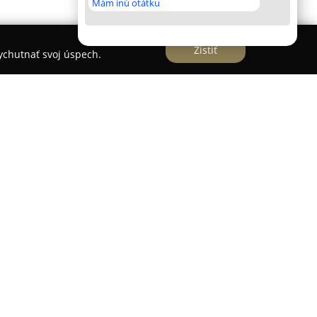
Mám inú otátku
Zistiť
vychutnať svoj úspech.
er Palášti
, s.r.o., nachádzajúce sa na
h, ponúka rozsiahlu odbornú ambulantnú
ie. Toto súkromné zdravotnícke zariadenie prepája
álnymi lekárskymi technológiami, vďaka čomu
gnostiku aj efektívnu liečbu rôznych
 tradičných chirurgických služieb sa v
estetickú a korektívnu medicínu.
 niťový lifting, určený na prirodzené omladenie,