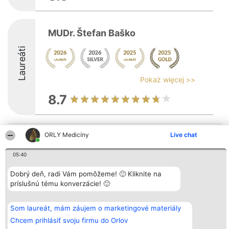
MUDr. Štefan Baško
Laureáti
Pokaż więcej >>
8.7
ORLY Medicíny
Live chat
Organizátor hodnotenia
Hodnotenie
Kontakt
Bright Side Solutions sp. z o.
Laureáti
Kontakt
o. sp. k.
Lista
05:40
ul. Ruska 22
wszystkich
Wrocław 50-079
Laureatów
Dobrý deň, radi Vám pomôžeme! 🙂 Kliknite na
KRS 0000749100 | Regon
Podmienky
381313360 | NIP 8943132676
Obchodné
príslušnú tému konverzácie! 🙂
+48 508 492 400
podmienky
Zásady
ochrany
Som laureát, mám záujem o marketingové materiály
osobných
Chcem prihlásiť svoju firmu do Orlov
údajov