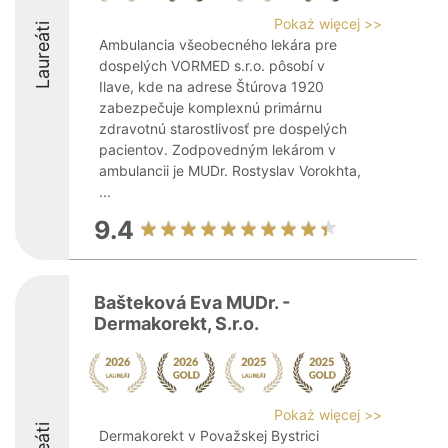
Pokaż więcej >>
Laureáti
Ambulancia všeobecného lekára pre
dospelých VORMED s.r.o. pôsobí v
Ilave, kde na adrese Štúrova 1920
zabezpečuje komplexnú primárnu
zdravotnú starostlivosť pre dospelých
pacientov. Zodpovedným lekárom v
ambulancii je MUDr. Rostyslav Vorokhta,
...
9.4
Bašteková Eva MUDr. -
Dermakorekt, S.r.o.
Pokaż więcej >>
Dermakorekt v Považskej Bystrici