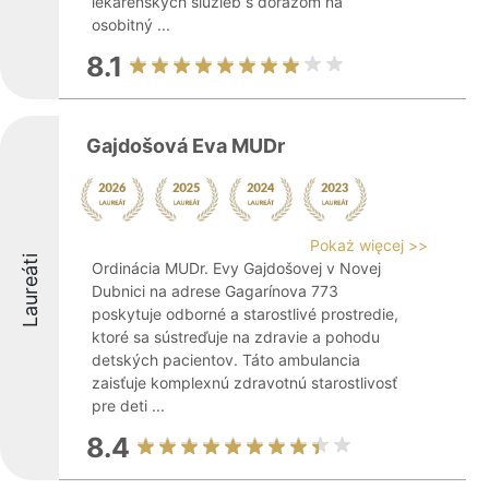
lekárenských služieb s dôrazom na
osobitný ...
8.1
Gajdošová Eva MUDr
Pokaż więcej >>
Laureáti
Ordinácia MUDr. Evy Gajdošovej v Novej
Dubnici na adrese Gagarínova 773
poskytuje odborné a starostlivé prostredie,
ktoré sa sústreďuje na zdravie a pohodu
detských pacientov. Táto ambulancia
zaisťuje komplexnú zdravotnú starostlivosť
pre deti ...
8.4