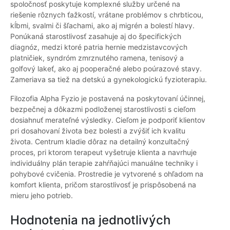
spoločnosť poskytuje komplexné služby určené na
riešenie rôznych ťažkostí, vrátane problémov s chrbticou,
kĺbmi, svalmi či šľachami, ako aj migrén a bolestí hlavy.
Ponúkaná starostlivosť zasahuje aj do špecifických
diagnóz, medzi ktoré patria hernie medzistavcových
platničiek, syndróm zmrznutého ramena, tenisový a
golfový lakeť, ako aj pooperačné alebo poúrazové stavy.
Zameriava sa tiež na detskú a gynekologickú fyzioterapiu.
Filozofia Alpha Fyzio je postavená na poskytovaní účinnej,
bezpečnej a dôkazmi podloženej starostlivosti s cieľom
dosiahnuť merateľné výsledky. Cieľom je podporiť klientov
pri dosahovaní života bez bolesti a zvýšiť ich kvalitu
života. Centrum kladie dôraz na detailný konzultačný
proces, pri ktorom terapeut vyšetruje klienta a navrhuje
individuálny plán terapie zahŕňajúci manuálne techniky i
pohybové cvičenia. Prostredie je vytvorené s ohľadom na
komfort klienta, pričom starostlivosť je prispôsobená na
mieru jeho potrieb.
Hodnotenia na jednotlivých