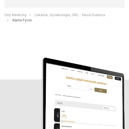
Orly Medicíny
Lekárne, Gynekológia, ORL - Nová Dubnica
Alpha Fyzio