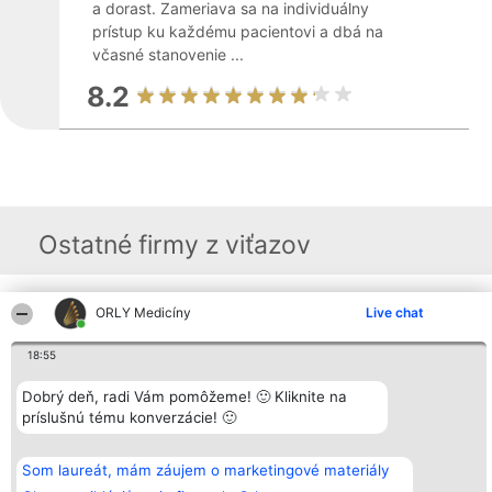
a dorast. Zameriava sa na individuálny
prístup ku každému pacientovi a dbá na
včasné stanovenie ...
8.2
Ostatné firmy z viťazov
ORLY Medicíny
Live chat
Organizátor hodnotenia
Hodnotenie
Kontakt
Bright Side Solutions sp. z o.
Laureáti
Kontakt
o. sp. k.
Lista
18:55
ul. Ruska 22
wszystkich
Wrocław 50-079
Laureatów
Dobrý deň, radi Vám pomôžeme! 🙂 Kliknite na
KRS 0000749100 | Regon
Podmienky
príslušnú tému konverzácie! 🙂
381313360 | NIP 8943132676
Obchodné
+48 508 492 400
podmienky
Zásady
ochrany
Som laureát, mám záujem o marketingové materiály
osobných