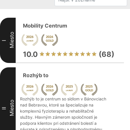
Mobility Centrum
Miesto
I
10.0
(68)
Rozhýb to
Rozhýb to je centrum so sídlom v Bánovciach
Miesto
nad Bebravou, ktoré sa špecializuje na
II
komplexnú fyzioterapiu a rehabilitačné
služby. Hlavným zámerom spoločnosti je
podpora klientov pri odstránení bolestí a
návrate k prirodzenému a plnohodnotnému ...