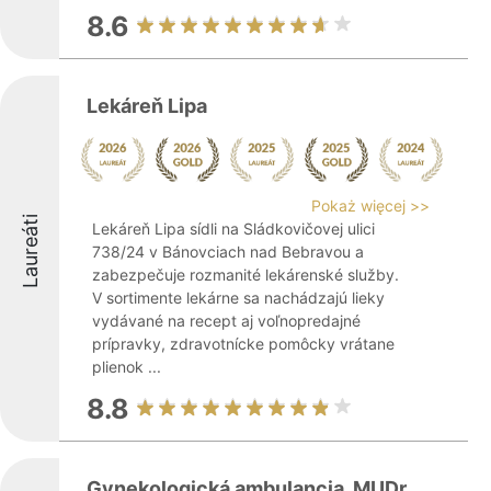
8.6
Lekáreň Lipa
Pokaż więcej >>
Laureáti
Lekáreň Lipa sídli na Sládkovičovej ulici
738/24 v Bánovciach nad Bebravou a
zabezpečuje rozmanité lekárenské služby.
V sortimente lekárne sa nachádzajú lieky
vydávané na recept aj voľnopredajné
prípravky, zdravotnícke pomôcky vrátane
plienok ...
8.8
Gynekologická ambulancia, MUDr.