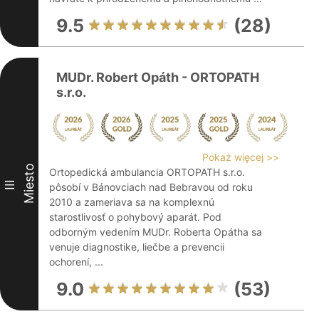
9.5
(28)
MUDr. Robert Opáth - ORTOPATH
s.r.o.
Pokaż więcej >>
Miesto
Ortopedická ambulancia ORTOPATH s.r.o.
III
pôsobí v Bánovciach nad Bebravou od roku
2010 a zameriava sa na komplexnú
starostlivosť o pohybový aparát. Pod
odborným vedením MUDr. Roberta Opátha sa
venuje diagnostike, liečbe a prevencii
ochorení, ...
9.0
(53)