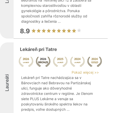
Bebravou na Textilnej ulici 12 a zaoberá sa
komplexnou starostlivosťou v oblasti
gynekológie a pôrodníctva. Ponuka
spoločnosti zahŕňa rôznorodé služby od
diagnostiky a liečenia ...
8.9
Lekáreň pri Tatre
Pokaż więcej >>
Laureáti
Lekáreň pri Tatre nachádzajúca sa v
Bánovciach nad Bebravou na Partizánskej
ulici, funguje ako dôveryhodné
zdravotnícke centrum v regióne. Je členom
siete PLUS Lekárne a venuje sa
poskytovaniu širokého spektra liekov na
predpis, voľne dostupných ...