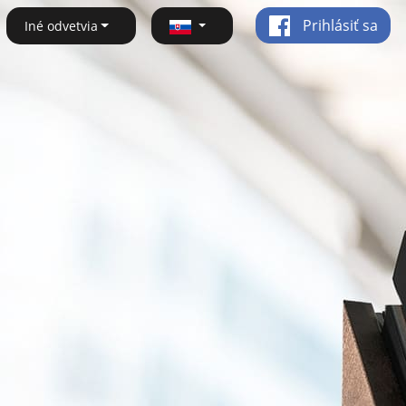
Prihlásiť sa
Iné odvetvia