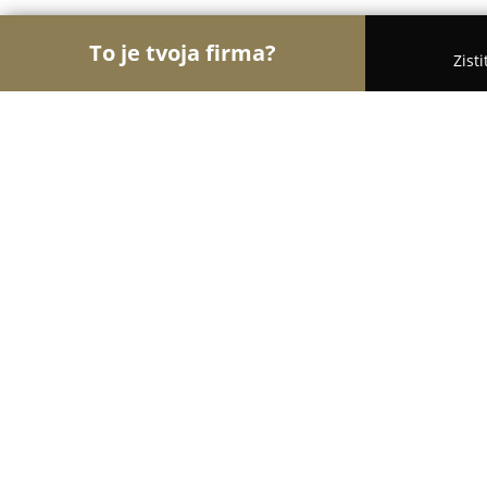
To je tvoja firma?
Zist
Orly Medicíny
Lekárne, Gynekológia, ORL - Bán
HLUCHÁ ZITA MUDr.
8.2
(17)
Bánovce nad Bebravou, Matice slovenskej 1257
Zobraziť telefónne číslo