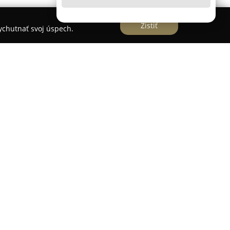
Zistiť
vychutnať svoj úspech.
á
v Bánovciach nad Bebravou sa špecializuje na
nej starostlivosti v odbore pediatrie.
 je všeobecná ambulantná starostlivosť pre
iny, kde kladie dôraz na profesionálny prístup k
lizácia preventívnych prehliadok, ktoré slúžia na
ožných zdravotných komplikácií. Ordinácia venuje
tupu k pacientom, čím podporuje vytváranie
h na dôvere medzi zdravotníckym zariadením a