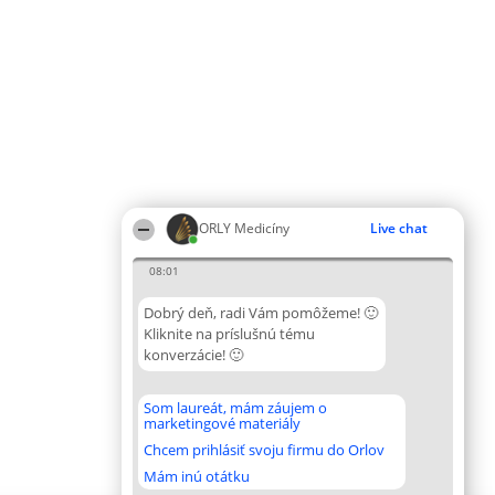
ORLY Medicíny
Live chat
08:01
Dobrý deň, radi Vám pomôžeme! 🙂
Kliknite na príslušnú tému
konverzácie! 🙂
Som laureát, mám záujem o
marketingové materiály
Chcem prihlásiť svoju firmu do Orlov
Mám inú otátku