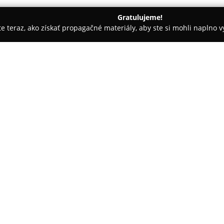
Gratulujeme!
ite teraz, ako získať propagačné materiály, aby ste si mohli naplno 
ovce nad Bebravou
HLUCHÁ ZITA MUDr.
O spoločnosti:
Ambulancia
MUDr. Zita Hluch
poskytovanie komplexnej zdravot
Primárnym zameraním ordinácie
detské a mladistvé vekové skup
Pokaż więcej >>
zdraviu detí.
Medzi hlavné činnosti patrí rea
včasné odhalenie a riešenie m
pozornosť individuálnemu prís
dlhodobých vzťahov založenýc