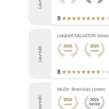
Laureáti
9
Lekáreň SALVATOR Senec
Laureáti
8
MUDr. Branislav Lorenc
Laureáti