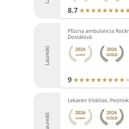
8.7
Pľúcna ambulancia Rockm
Dostálová
Laureáti
9
Lekaren Vitalitas, Pezinok
Laureáti