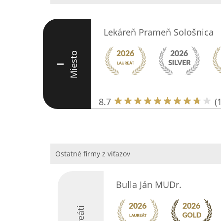
Lekáreň Prameň Sološnica
Miesto
I
8.7
(
Ostatné firmy z viťazov
Bulla Ján MUDr.