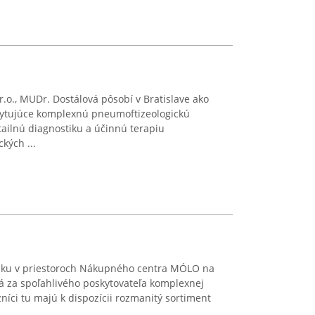
o., MUDr. Dostálová pôsobí v Bratislave ako
kytujúce komplexnú pneumoftizeologickú
etailnú diagnostiku a účinnú terapiu
kých ...
zinku v priestoroch Nákupného centra MÓLO na
á za spoľahlivého poskytovateľa komplexnej
zníci tu majú k dispozícii rozmanitý sortiment