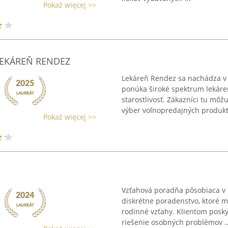
Pokaż więcej >>
 LEKÁREŇ RENDEZ
Lekáreň Rendez sa nachádza v 
ponúka široké spektrum lekár
starostlivosť. Zákazníci tu môž
výber voľnopredajných produkto
Pokaż więcej >>
Vzťahová poradňa pôsobiaca v 
diskrétne poradenstvo, ktoré má
rodinné vzťahy. Klientom posk
riešenie osobných problémov ..