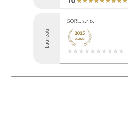
10
SORL, s.r.o.
Laureáti