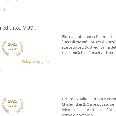
ed s.r.o., MUDr.
Pľúcna ambulancia Rockmed s.r.
špecializované pracovisko pos
starostlivosť. Sústredí sa na d
rozmanitých akútnych a chronic
Pokaż więcej >>
Lekáreň Vitalitas pôsobí v Pe
Myslenickej 2/C a je považovan
lekárenskej starostlivosti. Záka
liekov vydávaných ...