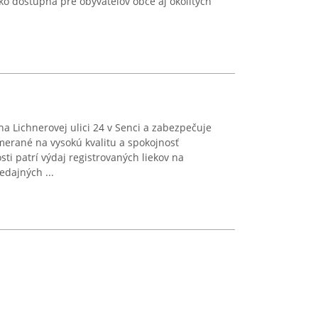
ko dostupná pre obyvateľov obce aj okolitých
a Lichnerovej ulici 24 v Senci a zabezpečuje
merané na vysokú kvalitu a spokojnosť
ti patrí výdaj registrovaných liekov na
edajných ...