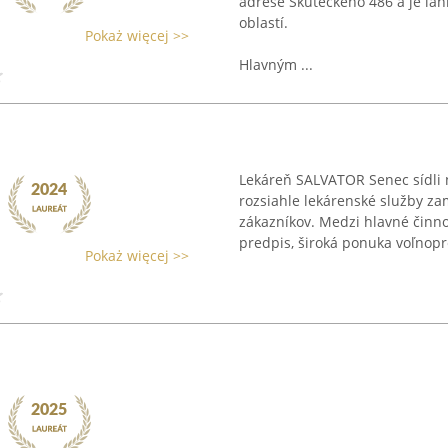
adrese Skuteckého 486 a je ľah
oblastí.
Pokaż więcej >>
Hlavným ...
Lekáreň SALVATOR Senec sídli n
rozsiahle lekárenské služby za
zákazníkov. Medzi hlavné činnos
predpis, široká ponuka voľnopr
Pokaż więcej >>