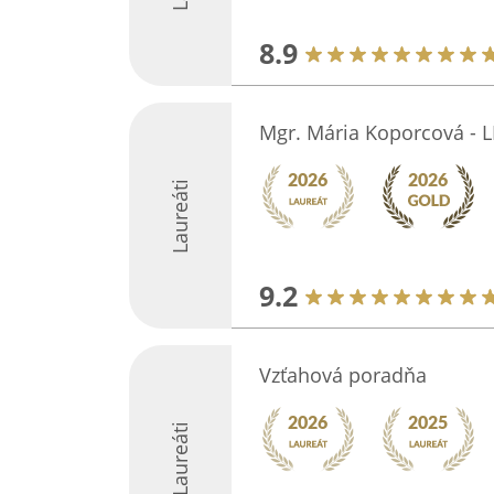
8.9
Mgr. Mária Koporcová -
Laureáti
9.2
Vzťahová poradňa
Laureáti