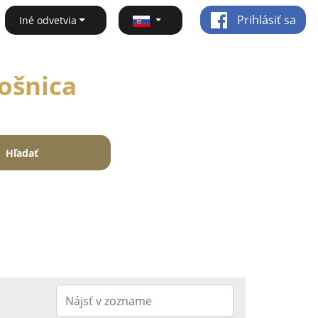
Prihlásiť sa
Iné odvetvia
lošnica
Hľadať