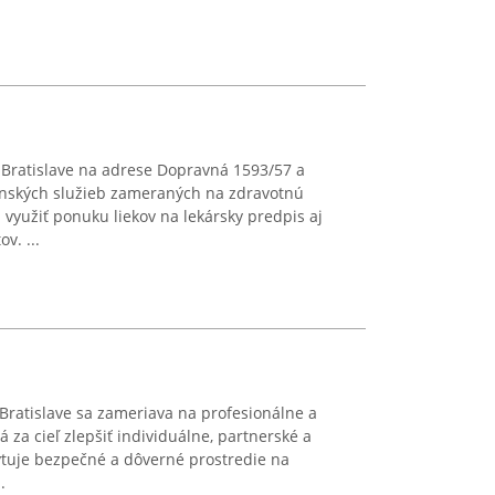
Bratislave na adrese Dopravná 1593/57 a
enských služieb zameraných na zdravotnú
u využiť ponuku liekov na lekársky predpis aj
v. ...
Bratislave sa zameriava na profesionálne a
 za cieľ zlepšiť individuálne, partnerské a
ytuje bezpečné a dôverné prostredie na
.