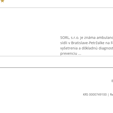
SORL, s.r.o. je známa ambulanc
sídli v Bratislave-Petržalke na
vyšetrenia a dôkladnú diagnosti
prevenciu ...
B
KRS 0000749100 | R