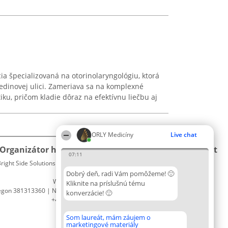
ia špecializovaná na otorinolaryngológiu, ktorá
 Fedinovej ulici. Zameriava sa na komplexné
ku, pričom kladie dôraz na efektívnu liečbu aj
ORLY Medicíny
Live chat
Organizátor hodnotenia
Hodnotenie
Kontakt
07:11
right Side Solutions sp. z o. o. sp. k.
Laureáti
Kontakt
ul. Ruska 22
Lista
Dobrý deň, radi Vám pomôžeme! 🙂
Wrocław 50-079
wszystkich
Kliknite na príslušnú tému
egon 381313360 | NIP 8943132676
Laureatów
konverzácie! 🙂
+48 508 492 400
Podmienky
Obchodné
Som laureát, mám záujem o
podmienky
marketingové materiály
Zásady