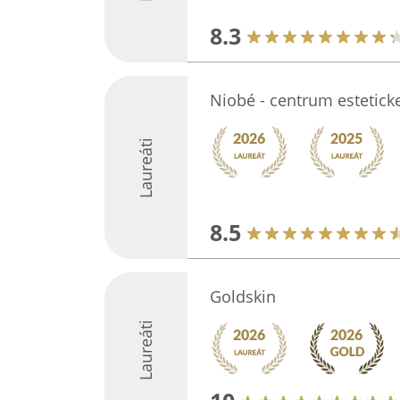
8.3
Niobé - centrum estetick
Laureáti
8.5
Goldskin
Laureáti