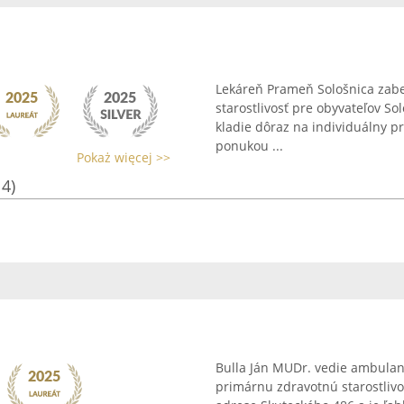
Lekáreň Prameň Sološnica zab
starostlivosť pre obyvateľov So
kladie dôraz na individuálny p
ponukou ...
Pokaż więcej >>
14)
Bulla Ján MUDr. vedie ambulan
primárnu zdravotnú starostlivo