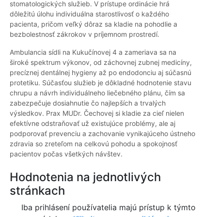
stomatologických služieb. V prístupe ordinácie hrá
dôležitú úlohu individuálna starostlivosť o každého
pacienta, pričom veľký dôraz sa kladie na pohodlie a
bezbolestnosť zákrokov v príjemnom prostredí.
Ambulancia sídli na Kukučínovej 4 a zameriava sa na
široké spektrum výkonov, od záchovnej zubnej medicíny,
precíznej dentálnej hygieny až po endodonciu aj súčasnú
protetiku. Súčasťou služieb je dôkladné hodnotenie stavu
chrupu a návrh individuálneho liečebného plánu, čím sa
zabezpečuje dosiahnutie čo najlepších a trvalých
výsledkov. Prax MUDr. Čechovej si kladie za cieľ nielen
efektívne odstraňovať už existujúce problémy, ale aj
podporovať prevenciu a zachovanie vynikajúceho ústneho
zdravia so zreteľom na celkovú pohodu a spokojnosť
pacientov počas všetkých návštev.
Hodnotenia na jednotlivých
stránkach
Iba prihlásení používatelia majú prístup k týmto