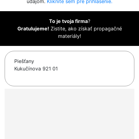
údajom.
Kliknite sem pre prihlásenie.
To je tvoja firma
?
Gratulujeme!
Zistite, ako získať propagačné
materiály!
Piešťany
Kukučínova 921 01