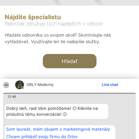
Nájdite špecialistu
Rebríček združuje tých najlepších v odbore
Hľadáte odborníka vo svojom okolí? Skontrolujte náš
vyhľadávač. Využívajte len tie najlepšie služby.
Hľadať
ORLY Medicíny
Live chat
21:49
Organizátor hodnotenia
Hodnotenie
Kontakt
Dobrý deň, radi Vám pomôžeme! 🙂 Kliknite na
Bright Side Solutions sp. z o.
Laureáti
Kontakt
príslušnú tému konverzácie! 🙂
o. sp. k.
Lista
ul. Ruska 22
wszystkich
Wrocław 50-079
Laureatów
Som laureát, mám záujem o marketingové materiály
KRS 0000749100 | Regon
Podmienky
381313360 | NIP 8943132676
Obchodné
Chcem prihlásiť svoju firmu do Orlov