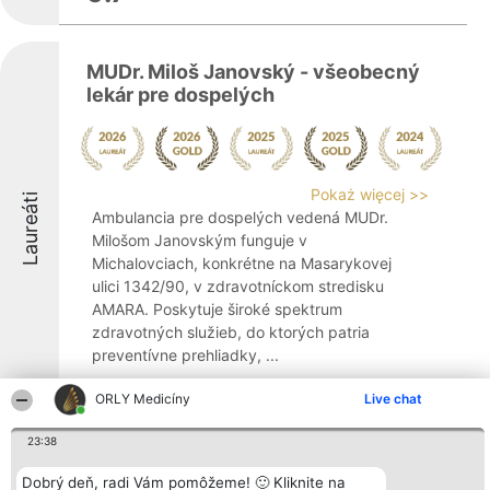
MUDr. Miloš Janovský - všeobecný
lekár pre dospelých
Pokaż więcej >>
Laureáti
Ambulancia pre dospelých vedená MUDr.
Milošom Janovským funguje v
Michalovciach, konkrétne na Masarykovej
ulici 1342/90, v zdravotníckom stredisku
AMARA. Poskytuje široké spektrum
zdravotných služieb, do ktorých patria
preventívne prehliadky, ...
9.1
ORLY Medicíny
Live chat
23:38
IMUDO s.r.o.-Dovhunová Mária
Dobrý deň, radi Vám pomôžeme! 🙂 Kliknite na