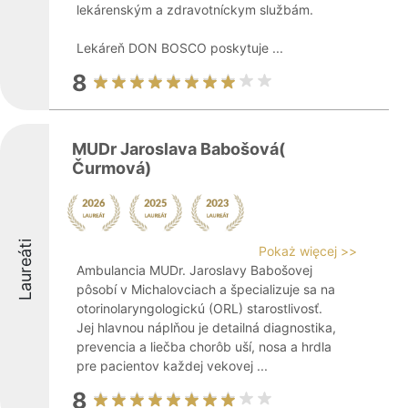
lekárenským a zdravotníckym službám.
Lekáreň DON BOSCO poskytuje ...
8
MUDr Jaroslava Babošová(
Čurmová)
Laureáti
Pokaż więcej >>
Ambulancia MUDr. Jaroslavy Babošovej
pôsobí v Michalovciach a špecializuje sa na
otorinolaryngologickú (ORL) starostlivosť.
Jej hlavnou náplňou je detailná diagnostika,
prevencia a liečba chorôb uší, nosa a hrdla
pre pacientov každej vekovej ...
8