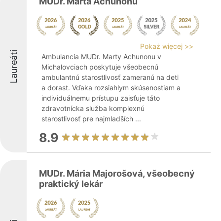
MUDr. Marta Achunonu
Pokaż więcej >>
Laureáti
Ambulancia MUDr. Marty Achunonu v
Michalovciach poskytuje všeobecnú
ambulantnú starostlivosť zameranú na deti
a dorast. Vďaka rozsiahlym skúsenostiam a
individuálnemu prístupu zaisťuje táto
zdravotnícka služba komplexnú
starostlivosť pre najmladších ...
8.9
MUDr. Mária Majorošová, všeobecný
praktický lekár