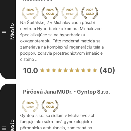
Na Špitálskej 2 v Michalovciach pôsobí
Miesto
centrum Hyperbarická komora Michalovce,
II
špecializujúce sa na hyperbarickú
oxygenoterapiu. Táto moderná metóda sa
zameriava na komplexnú regeneráciu tela a
podporu zdravia prostredníctvom inhalácie
čistého ...
10.0
(40)
Pirčová Jana MUDr. - Gyntop S.r.o.
Gyntop s.r.o. so sídlom v Michalovciach
funguje ako súkromná gynekologicko-
Miesto
pôrodnícka ambulancia, zameraná na
III