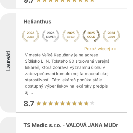
9.7
Helianthus
Pokaż więcej >>
Laureáti
V meste Veľké Kapušany je na adrese
Sídlisko L. N. Tolstého 90 situovaná verejná
lekáreň, ktorá zohráva významnú úlohu v
zabezpečovaní komplexnej farmaceutickej
starostlivosti. Táto lekáreň ponúka stále
dostupný výber liekov na lekársky predpis
aj ...
8.7
TS Medic s.r.o. - VAĽOVÁ JANA MUDr