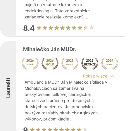
najmä na vnútorné lekárstvo a
endokrinológiu. Toto zdravotnícke
zariadenie realizuje komplexnú ...
8.4
Mihalečko Ján MUDr.
Pokaż więcej >>
Laureáti
Ambulancia MUDr. Ján Mihalečko sídliaca v
Michalovciach sa zameriava na
poskytovanie celkovej chirurgickej
starostlivosti určené pre dospelých i
detských pacientov. Jej pracovisko
pokrýva rozsiahly okruh chirurgických
výkonov, pričom kladie ...
9