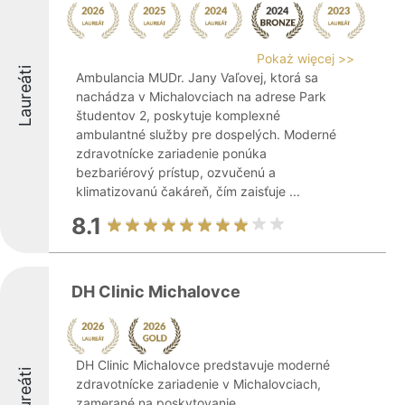
Pokaż więcej >>
Laureáti
Ambulancia MUDr. Jany Vaľovej, ktorá sa
nachádza v Michalovciach na adrese Park
študentov 2, poskytuje komplexné
ambulantné služby pre dospelých. Moderné
zdravotnícke zariadenie ponúka
bezbariérový prístup, ozvučenú a
klimatizovanú čakáreň, čím zaisťuje ...
8.1
DH Clinic Michalovce
DH Clinic Michalovce predstavuje moderné
Laureáti
zdravotnícke zariadenie v Michalovciach,
zamerané na poskytovanie